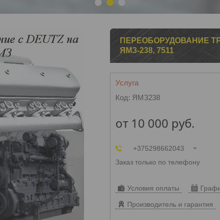
1
2
3
ПЕРЕОБОРУДОВАНИЕ ТР
ЯМЗ-238, 7511
Услуга
Код:
ЯМЗ238
от
10 000
руб.
+375298662043
Заказ только по телефону
Условия оплаты
Графи
Производитель и гарантия